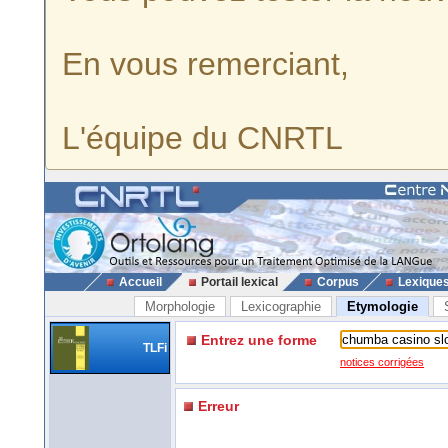
En vous remerciant,
L'équipe du CNRTL
Accueil
Portail lexical
Corpus
Lexique
Morphologie
Lexicographie
Etymologie
Entrez une forme
TLFi
notices corrigées
Erreur