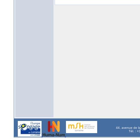
44, avenue de l
Tél. : 