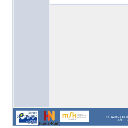
44, avenue de l
Tél. : 