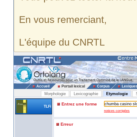
En vous remerciant,
L'équipe du CNRTL
Accueil
Portail lexical
Corpus
Lexique
Morphologie
Lexicographie
Etymologie
Entrez une forme
TLFi
notices corrigées
Erreur