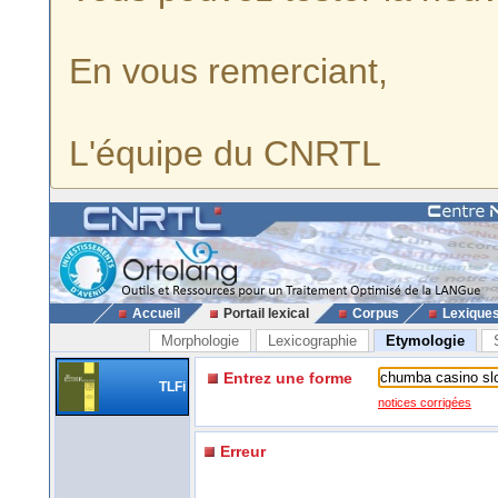
En vous remerciant,
L'équipe du CNRTL
Accueil
Portail lexical
Corpus
Lexique
Morphologie
Lexicographie
Etymologie
Entrez une forme
TLFi
notices corrigées
Erreur