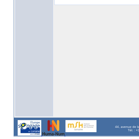
44, avenue de l
Tél. : 