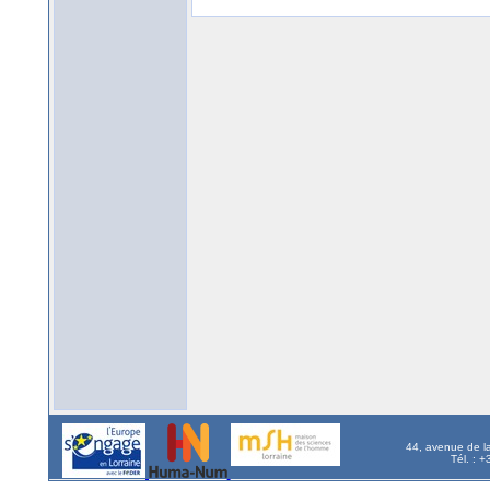
44, avenue de l
Tél. : 