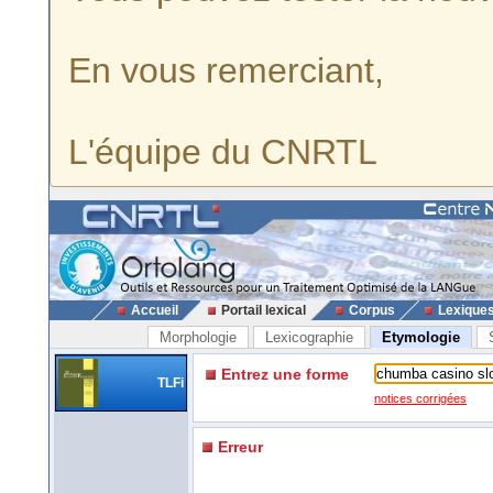
En vous remerciant,
L'équipe du CNRTL
Accueil
Portail lexical
Corpus
Lexique
Morphologie
Lexicographie
Etymologie
Entrez une forme
TLFi
notices corrigées
Erreur