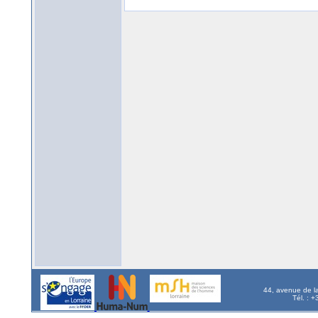
44, avenue de l
Tél. : 