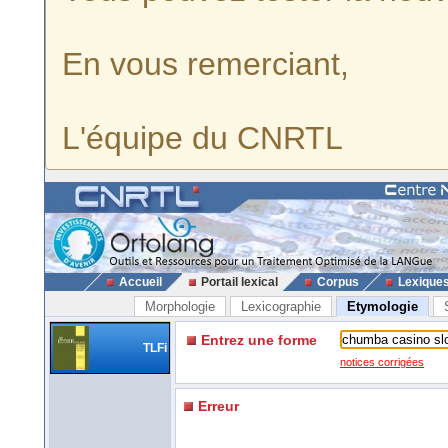
En vous remerciant,
L'équipe du CNRTL
Accueil
Portail lexical
Corpus
Lexique
Morphologie
Lexicographie
Etymologie
Entrez une forme
TLFi
notices corrigées
Erreur