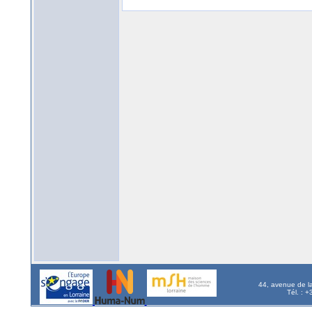
44, avenue de l
Tél. : 