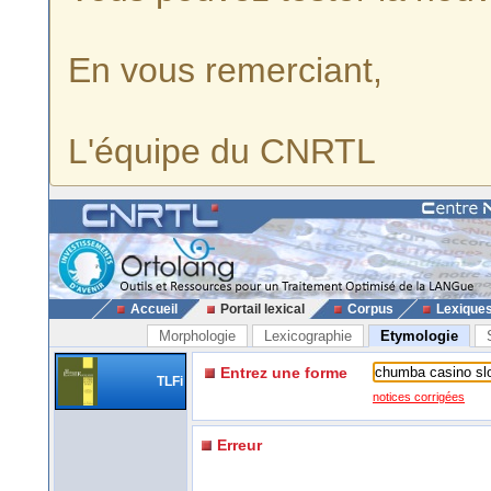
En vous remerciant,
L'équipe du CNRTL
Accueil
Portail lexical
Corpus
Lexique
Morphologie
Lexicographie
Etymologie
Entrez une forme
TLFi
notices corrigées
Erreur