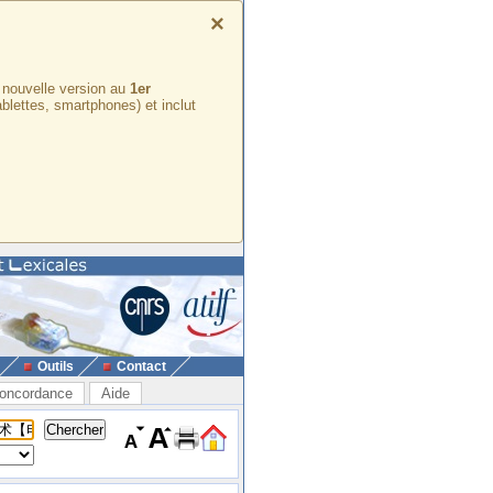
×
e nouvelle version au
1er
ablettes, smartphones) et inclut
Outils
Contact
oncordance
Aide