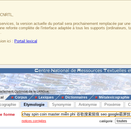
u CNRTL,
services, la version actuelle du portail sera prochainement remplacée par un
 une refonte complète de l'interface adaptée à tous les supports (ordinateurs, t
.
ion ici :
Portail lexical
cal
Corpus
Lexiques
Dictionnaires
Métalexicographie
cographie
Etymologie
Synonymie
Antonymie
Proxémie
C
ne forme
notices corrigées
catégorie :