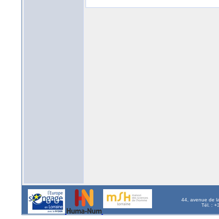
44, avenue de l
Tél. : 