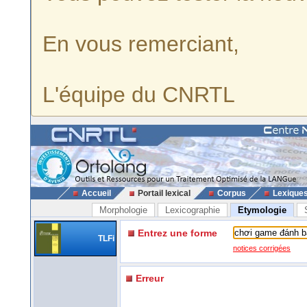
En vous remerciant,
L'équipe du CNRTL
Accueil
Portail lexical
Corpus
Lexique
Morphologie
Lexicographie
Etymologie
Entrez une forme
TLFi
notices corrigées
Erreur