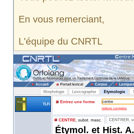
En vous remerciant,
L'équipe du CNRTL
Accueil
Portail lexical
Corpus
Lexique
Morphologie
Lexicographie
Etymologie
Entrez une forme
TLFi
notices corrigées
CENTRER
, 
CENTRE
, subst. masc.
Étymol. et Hist. A.