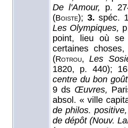
De l'Amour,
p. 2
(
);
3.
spéc. 
Boiste
Les Olympiques,
p
point, lieu où se
certaines choses,
(
,
Les Sosi
Rotrou
1820, p. 440); 1
centre du bon goût
9 ds
Œuvres,
Pari
absol. « ville capi
de philos. positive,
de dépôt (Nouv. Lar. 