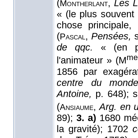
(
,
Les 
Montherlant
« (le plus souvent 
chose principale,
(
,
Pensées,
s
Pascal
de qqc.
« (en p
me
l'animateur » (M
1856 par exagéra
centre du mond
Antoine,
p. 648); 
(
,
Arg. en 
Ansiaume
89);
3. a)
1680 méc
la gravité); 1702
c