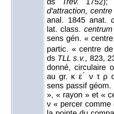
ds
Trév.
1752);
d'attraction, centre
anal. 1845 anat.
lat. class.
centrum
sens gén. « centre
partic. « centre de
ds
TLL s.v.,
823, 23
donné, circulaire 
au gr. κ ε ́ ν τ ρ
sens passif géom. 
», « rayon » et « ce
ν « percer comme d
la pointe du compa