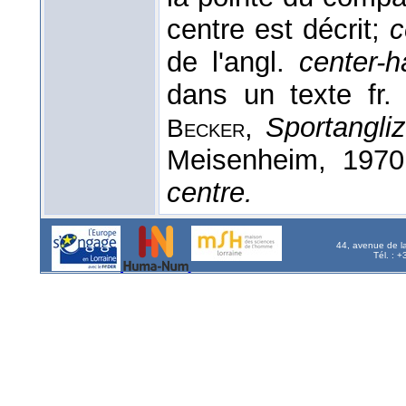
centre est décrit;
c
de l'angl.
center-ha
dans un texte fr.
,
Sportangli
Becker
Meisenheim, 1970
centre.
44, avenue de l
Tél. : 