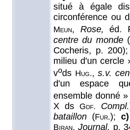
situé à égale di
circonférence ou d
,
Rose,
éd. F
Meun
centre du monde
Cocheris, p. 200)
milieu d'un cercle 
o
v
ds
,
s.v. cen
Hug.
d'un espace que
ensemble donné » 
X ds
Compl.
Gdf.
bataillon
(
);
c)
Fur.
,
Journal,
p. 3
Biran