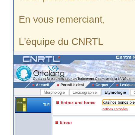
En vous remerciant,
L'équipe du CNRTL
Accueil
Portail lexical
Corpus
Lexique
Morphologie
Lexicographie
Etymologie
Entrez une forme
TLFi
notices corrigées
Erreur