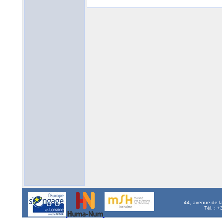
44, avenue de l
Tél. : 