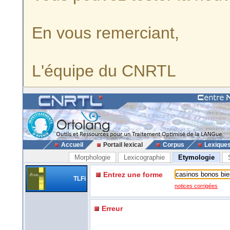
En vous remerciant,
L'équipe du CNRTL
Accueil
Portail lexical
Corpus
Lexique
Morphologie
Lexicographie
Etymologie
Entrez une forme
TLFi
notices corrigées
Erreur