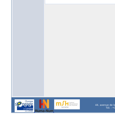
44, avenue de l
Tél. : 