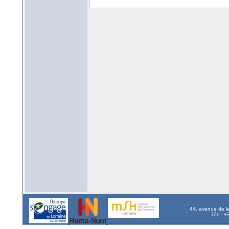
44, avenue de l
Tél. : 