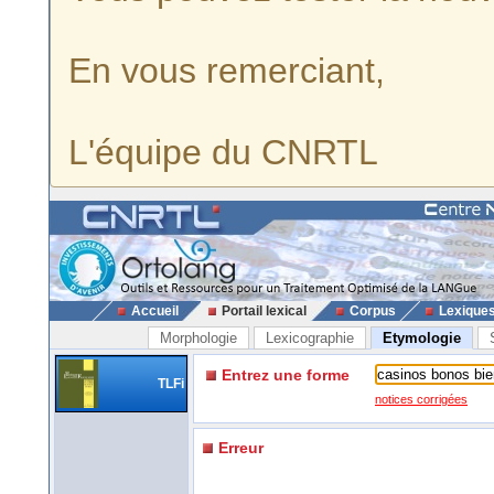
En vous remerciant,
L'équipe du CNRTL
Accueil
Portail lexical
Corpus
Lexique
Morphologie
Lexicographie
Etymologie
Entrez une forme
TLFi
notices corrigées
Erreur