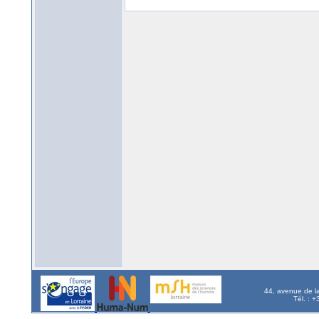
44, avenue de l
Tél. : 