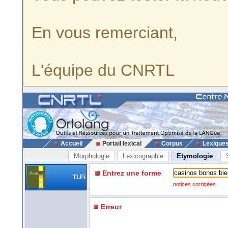
En vous remerciant,
L'équipe du CNRTL
Accueil
Portail lexical
Corpus
Lexique
Morphologie
Lexicographie
Etymologie
Entrez une forme
TLFi
notices corrigées
Erreur