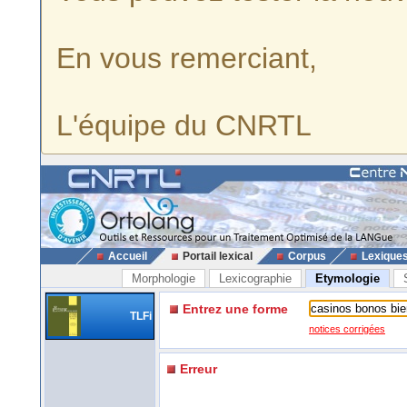
En vous remerciant,
L'équipe du CNRTL
Accueil
Portail lexical
Corpus
Lexique
Morphologie
Lexicographie
Etymologie
Entrez une forme
TLFi
notices corrigées
Erreur