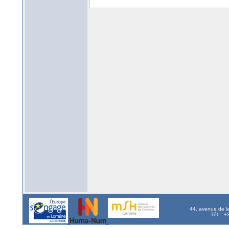
44, avenue de l
Tél. : 