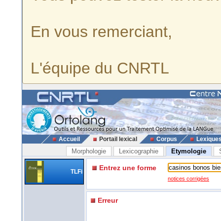
En vous remerciant,
L'équipe du CNRTL
Accueil
Portail lexical
Corpus
Lexique
Morphologie
Lexicographie
Etymologie
Entrez une forme
TLFi
notices corrigées
Erreur