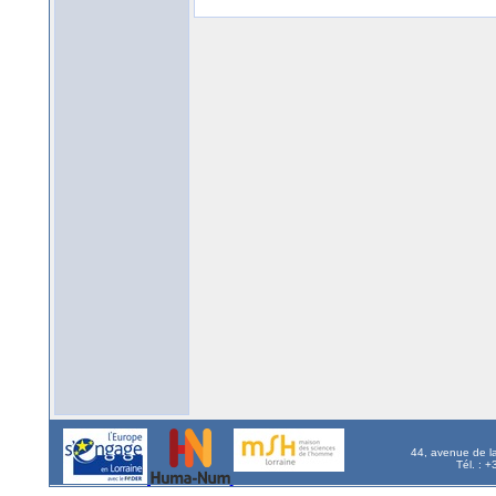
44, avenue de l
Tél. : 