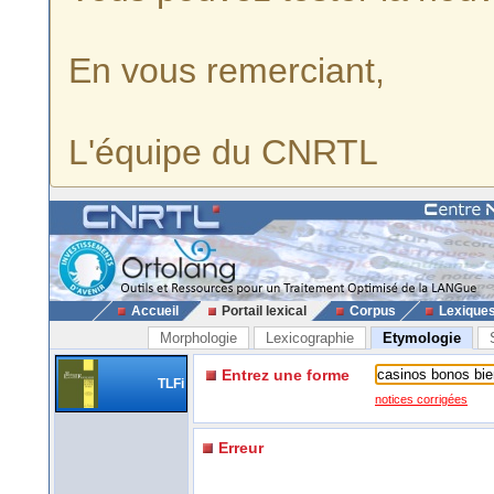
En vous remerciant,
L'équipe du CNRTL
Accueil
Portail lexical
Corpus
Lexique
Morphologie
Lexicographie
Etymologie
Entrez une forme
TLFi
notices corrigées
Erreur