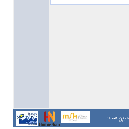
44, avenue de l
Tél. : 