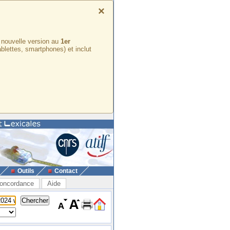
×
e nouvelle version au
1er
ablettes, smartphones) et inclut
Outils
Contact
oncordance
Aide