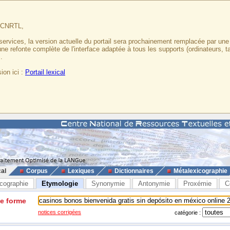
u CNRTL,
services, la version actuelle du portail sera prochainement remplacée par un
 une refonte complète de l'interface adaptée à tous les supports (ordinateurs, t
.
ion ici :
Portail lexical
cal
Corpus
Lexiques
Dictionnaires
Métalexicographie
cographie
Etymologie
Synonymie
Antonymie
Proxémie
C
ne forme
notices corrigées
catégorie :