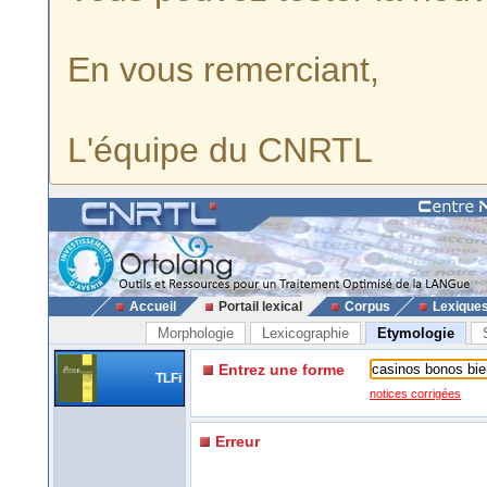
En vous remerciant,
L'équipe du CNRTL
Accueil
Portail lexical
Corpus
Lexique
Morphologie
Lexicographie
Etymologie
Entrez une forme
TLFi
notices corrigées
Erreur