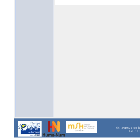
44, avenue de l
Tél. : 