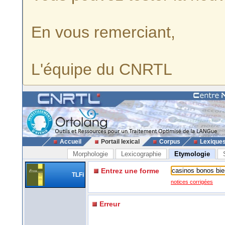
En vous remerciant,
L'équipe du CNRTL
Accueil
Portail lexical
Corpus
Lexique
Morphologie
Lexicographie
Etymologie
Entrez une forme
TLFi
notices corrigées
Erreur