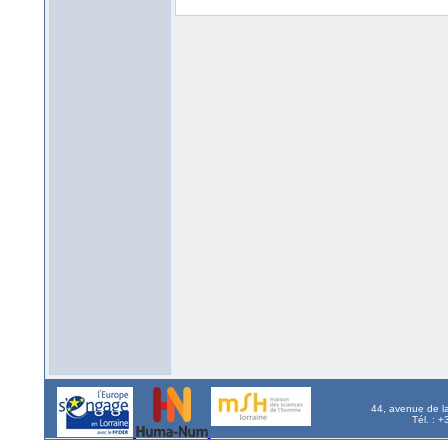
44, avenue de l
Tél. : 