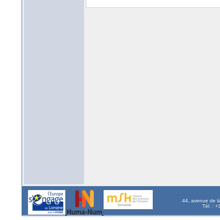
44, avenue de l
Tél. : 