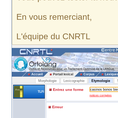
En vous remerciant,
L'équipe du CNRTL
Accueil
Portail lexical
Corpus
Lexique
Morphologie
Lexicographie
Etymologie
Entrez une forme
TLFi
notices corrigées
Erreur