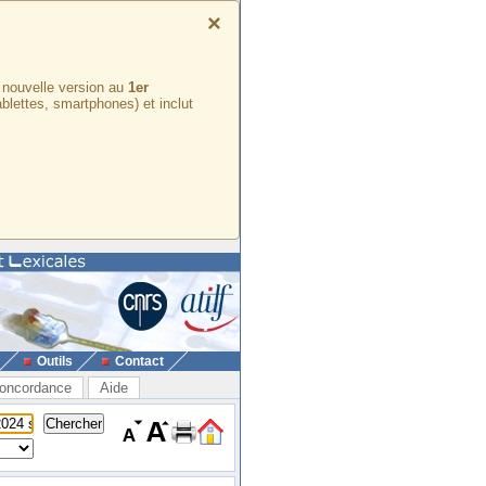
×
e nouvelle version au
1er
ablettes, smartphones) et inclut
Outils
Contact
oncordance
Aide