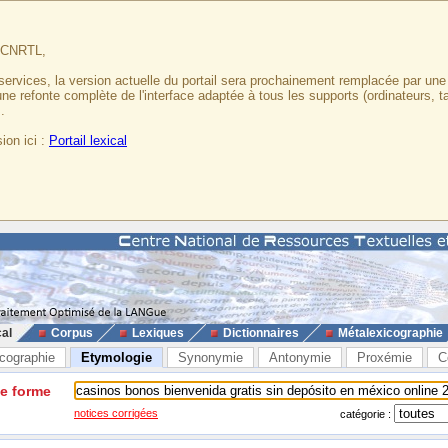
u CNRTL,
services, la version actuelle du portail sera prochainement remplacée par un
 une refonte complète de l'interface adaptée à tous les supports (ordinateurs, t
.
ion ici :
Portail lexical
cal
Corpus
Lexiques
Dictionnaires
Métalexicographie
cographie
Etymologie
Synonymie
Antonymie
Proxémie
C
ne forme
notices corrigées
catégorie :