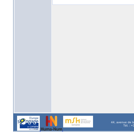
44, avenue de l
Tél. : 