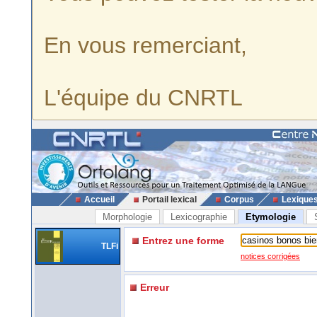
En vous remerciant,
L'équipe du CNRTL
Accueil
Portail lexical
Corpus
Lexique
Morphologie
Lexicographie
Etymologie
Entrez une forme
TLFi
notices corrigées
Erreur