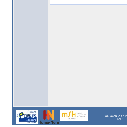
44, avenue de l
Tél. : 