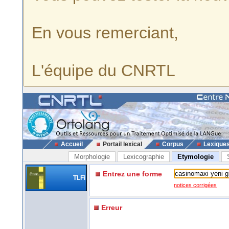
En vous remerciant,
L'équipe du CNRTL
Accueil
Portail lexical
Corpus
Lexique
Morphologie
Lexicographie
Etymologie
Entrez une forme
TLFi
notices corrigées
Erreur