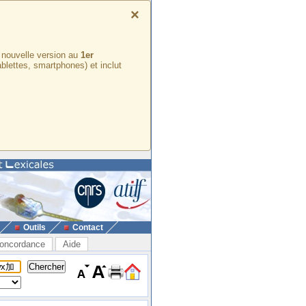
×
e nouvelle version au
1er
ablettes, smartphones) et inclut
Outils
Contact
oncordance
Aide