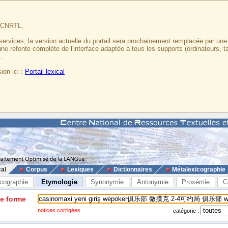
u CNRTL,
services, la version actuelle du portail sera prochainement remplacée par un
 une refonte complète de l'interface adaptée à tous les supports (ordinateurs, t
.
ion ici :
Portail lexical
cal
Corpus
Lexiques
Dictionnaires
Métalexicographie
cographie
Etymologie
Synonymie
Antonymie
Proxémie
C
ne forme
notices corrigées
catégorie :