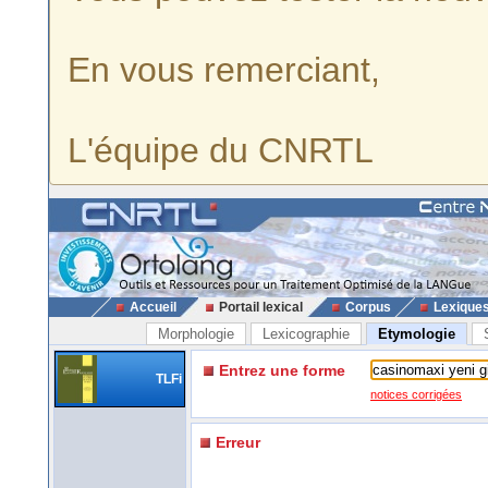
En vous remerciant,
L'équipe du CNRTL
Accueil
Portail lexical
Corpus
Lexique
Morphologie
Lexicographie
Etymologie
Entrez une forme
TLFi
notices corrigées
Erreur