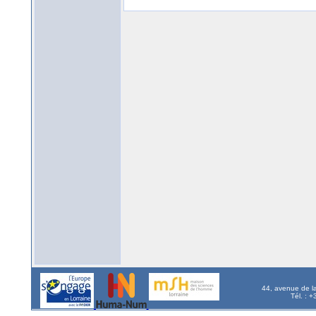
44, avenue de l
Tél. : 