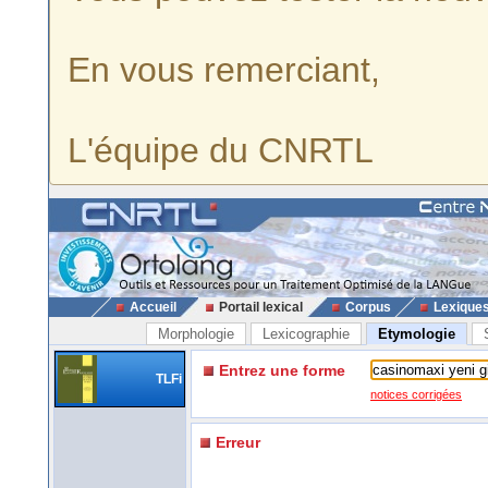
En vous remerciant,
L'équipe du CNRTL
Accueil
Portail lexical
Corpus
Lexique
Morphologie
Lexicographie
Etymologie
Entrez une forme
TLFi
notices corrigées
Erreur