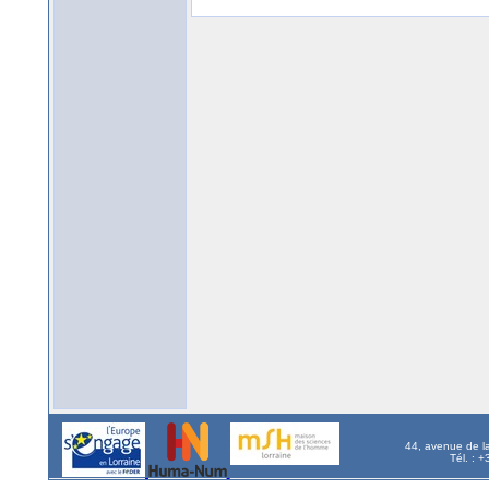
44, avenue de l
Tél. : 