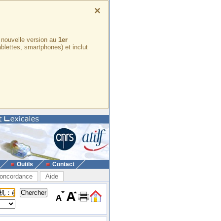
×
e nouvelle version au
1er
ablettes, smartphones) et inclut
Outils
Contact
oncordance
Aide