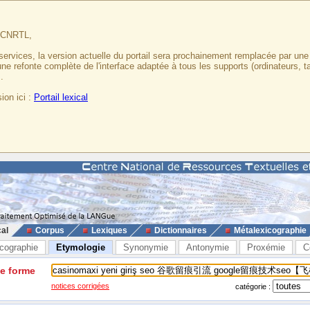
u CNRTL,
services, la version actuelle du portail sera prochainement remplacée par un
 une refonte complète de l'interface adaptée à tous les supports (ordinateurs, t
.
ion ici :
Portail lexical
cal
Corpus
Lexiques
Dictionnaires
Métalexicographie
cographie
Etymologie
Synonymie
Antonymie
Proxémie
C
ne forme
notices corrigées
catégorie :