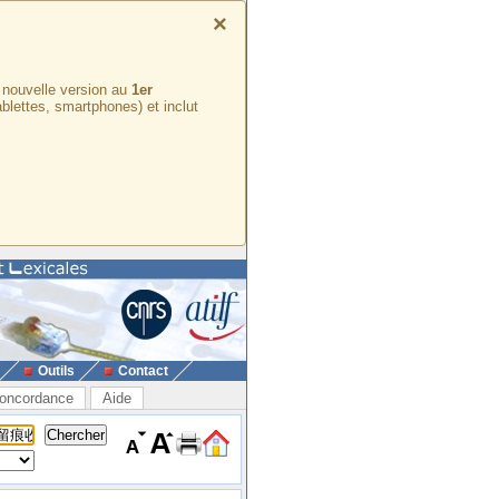
×
e nouvelle version au
1er
ablettes, smartphones) et inclut
Outils
Contact
oncordance
Aide