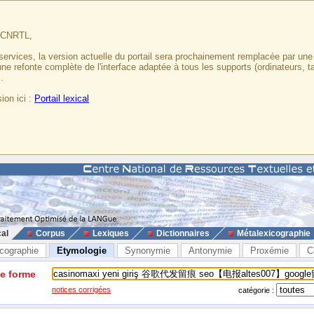
u CNRTL,
services, la version actuelle du portail sera prochainement remplacée par un
 une refonte complète de l'interface adaptée à tous les supports (ordinateurs, t
.
ion ici :
Portail lexical
cal
Corpus
Lexiques
Dictionnaires
Métalexicographie
cographie
Etymologie
Synonymie
Antonymie
Proxémie
C
ne forme
notices corrigées
catégorie :