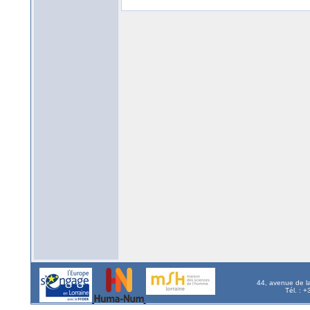
44, avenue de l
Tél. : 