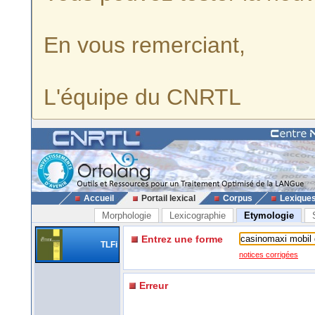
En vous remerciant,
L'équipe du CNRTL
Accueil
Portail lexical
Corpus
Lexique
Morphologie
Lexicographie
Etymologie
Entrez une forme
TLFi
notices corrigées
Erreur