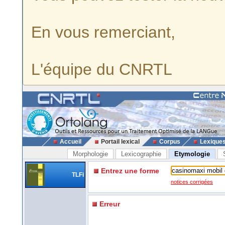
En vous remerciant,
L'équipe du CNRTL
Accueil
Portail lexical
Corpus
Lexique
Morphologie
Lexicographie
Etymologie
Entrez une forme
TLFi
notices corrigées
Erreur