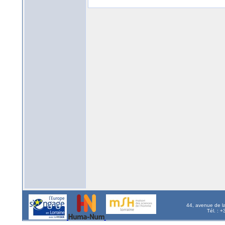
44, avenue de l
Tél. : 