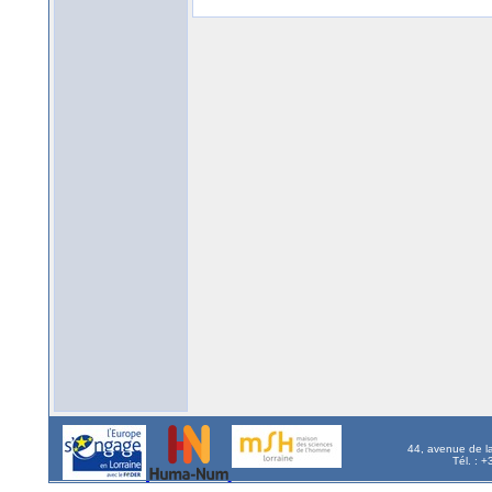
44, avenue de l
Tél. : 