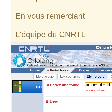
En vous remerciant,
L'équipe du CNRTL
Accueil
Portail lexical
Corpus
Lexique
Morphologie
Lexicographie
Etymologie
Entrez une forme
TLFi
notices corrigées
Erreur