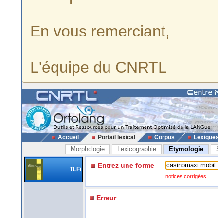
En vous remerciant,
L'équipe du CNRTL
Accueil
Portail lexical
Corpus
Lexique
Morphologie
Lexicographie
Etymologie
Entrez une forme
TLFi
notices corrigées
Erreur