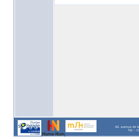
44, avenue de l
Tél. : 