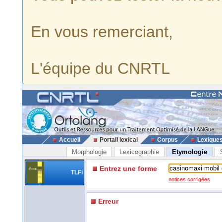
En vous remerciant,
L'équipe du CNRTL
Accueil
Portail lexical
Corpus
Lexique
Morphologie
Lexicographie
Etymologie
Entrez une forme
TLFi
notices corrigées
Erreur