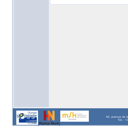
44, avenue de l
Tél. : 