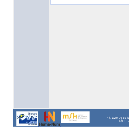
44, avenue de l
Tél. : 