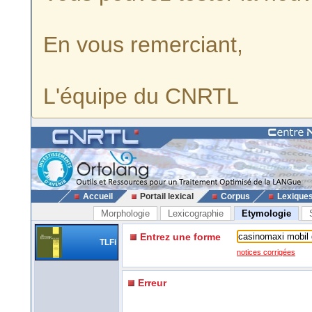
En vous remerciant,
L'équipe du CNRTL
Accueil
Portail lexical
Corpus
Lexique
Morphologie
Lexicographie
Etymologie
Entrez une forme
TLFi
notices corrigées
Erreur