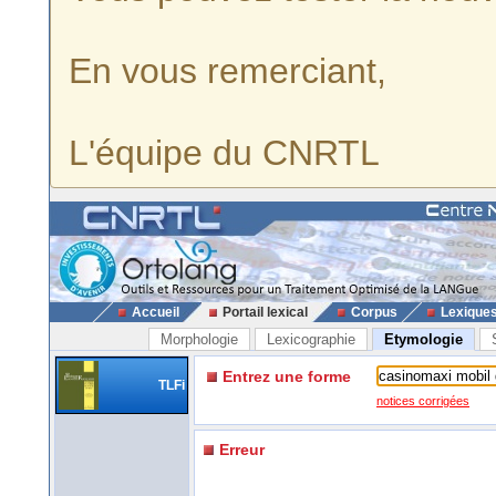
En vous remerciant,
L'équipe du CNRTL
Accueil
Portail lexical
Corpus
Lexique
Morphologie
Lexicographie
Etymologie
Entrez une forme
TLFi
notices corrigées
Erreur