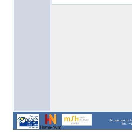
44, avenue de l
Tél. : 