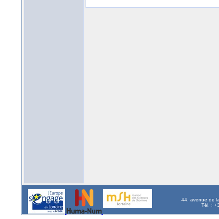
44, avenue de l
Tél. : 