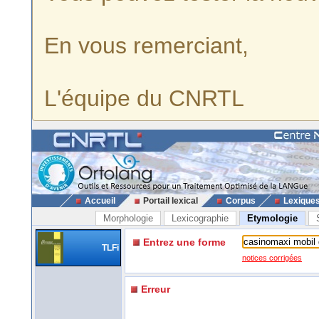
En vous remerciant,
L'équipe du CNRTL
Accueil
Portail lexical
Corpus
Lexique
Morphologie
Lexicographie
Etymologie
Entrez une forme
TLFi
notices corrigées
Erreur