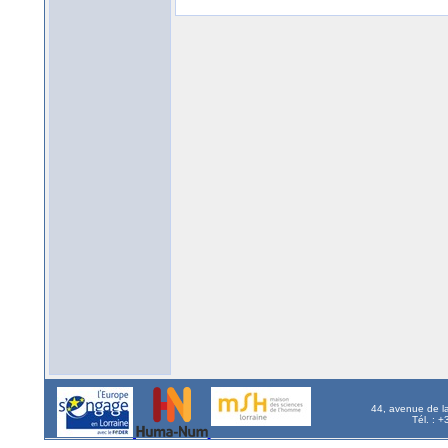
44, avenue de l
Tél. : 