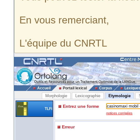
En vous remerciant,
L'équipe du CNRTL
Accueil
Portail lexical
Corpus
Lexique
Morphologie
Lexicographie
Etymologie
Entrez une forme
TLFi
notices corrigées
Erreur