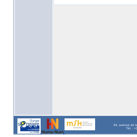
44, avenue de l
Tél. : 