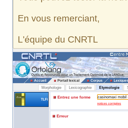
En vous remerciant,
L'équipe du CNRTL
Accueil
Portail lexical
Corpus
Lexique
Morphologie
Lexicographie
Etymologie
Entrez une forme
TLFi
notices corrigées
Erreur