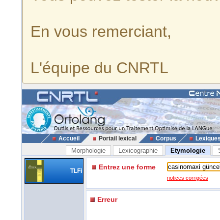
En vous remerciant,
L'équipe du CNRTL
Accueil
Portail lexical
Corpus
Lexique
Morphologie
Lexicographie
Etymologie
Entrez une forme
TLFi
notices corrigées
Erreur