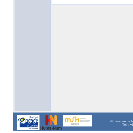
44, avenue de l
Tél. : 