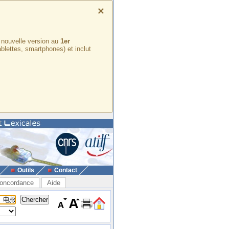
×
e nouvelle version au
1er
ablettes, smartphones) et inclut
Outils
Contact
oncordance
Aide