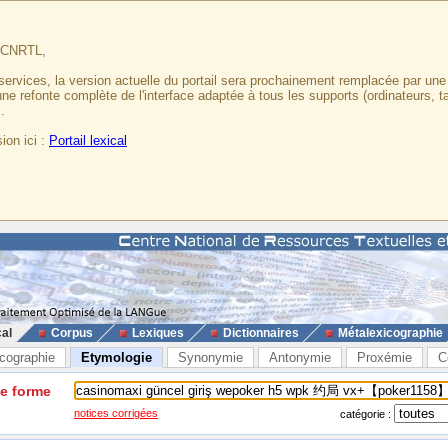
u CNRTL,
services, la version actuelle du portail sera prochainement remplacée par un
 une refonte complète de l'interface adaptée à tous les supports (ordinateurs, t
.
ion ici :
Portail lexical
cal
Corpus
Lexiques
Dictionnaires
Métalexicographie
cographie
Etymologie
Synonymie
Antonymie
Proxémie
C
ne forme
notices corrigées
catégorie :