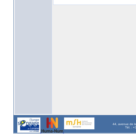
44, avenue de l
Tél. : 