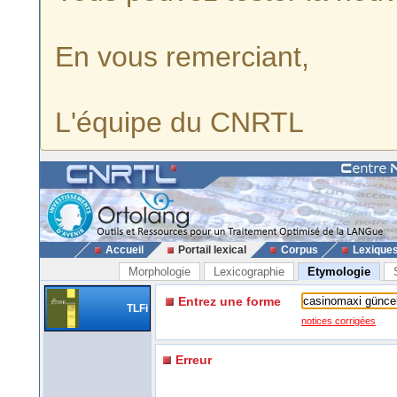
En vous remerciant,
L'équipe du CNRTL
Accueil
Portail lexical
Corpus
Lexique
Morphologie
Lexicographie
Etymologie
Entrez une forme
TLFi
notices corrigées
Erreur