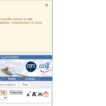
×
e nouvelle version au
1er
ablettes, smartphones) et inclut
Outils
Contact
oncordance
Aide