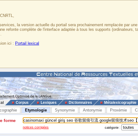
u CNRTL,
services, la version actuelle du portail sera prochainement remplacée par un
 une refonte complète de l'interface adaptée à tous les supports (ordinateurs, t
.
ion ici :
Portail lexical
cal
Corpus
Lexiques
Dictionnaires
Métalexicographie
cographie
Etymologie
Synonymie
Antonymie
Proxémie
C
ne forme
notices corrigées
catégorie :