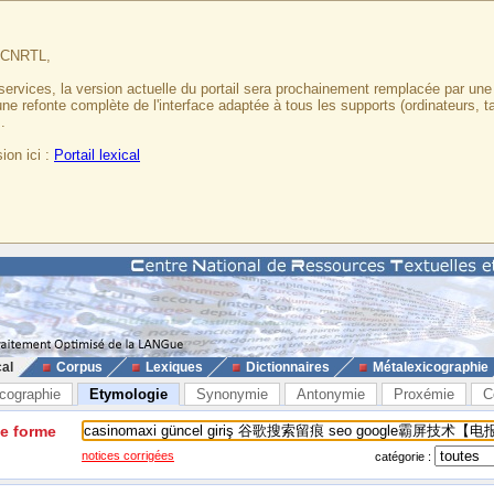
u CNRTL,
services, la version actuelle du portail sera prochainement remplacée par un
 une refonte complète de l'interface adaptée à tous les supports (ordinateurs, t
.
ion ici :
Portail lexical
cal
Corpus
Lexiques
Dictionnaires
Métalexicographie
cographie
Etymologie
Synonymie
Antonymie
Proxémie
C
ne forme
notices corrigées
catégorie :