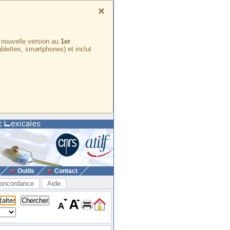
×
e nouvelle version au
1er
ablettes, smartphones) et inclut
Outils
Contact
oncordance
Aide