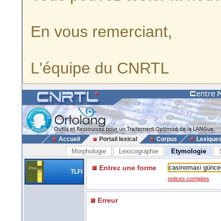
En vous remerciant,
L'équipe du CNRTL
Accueil
Portail lexical
Corpus
Lexique
Morphologie
Lexicographie
Etymologie
Entrez une forme
TLFi
notices corrigées
Erreur