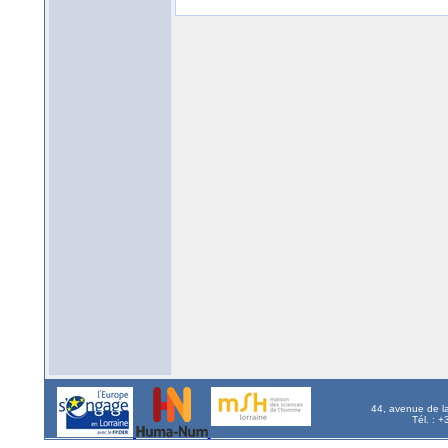
44, avenue de l
Tél. : 