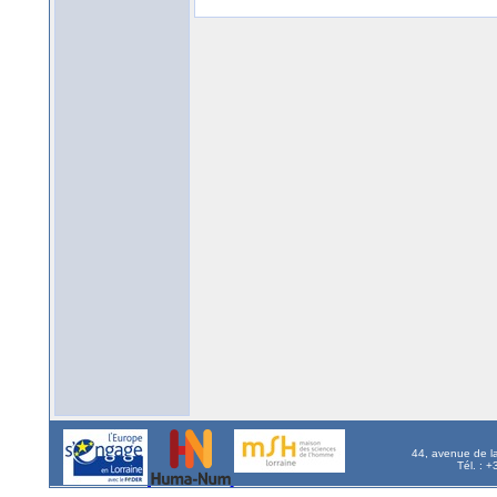
44, avenue de l
Tél. : 