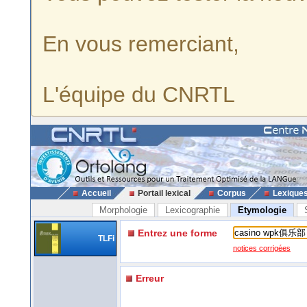
En vous remerciant,
L'équipe du CNRTL
Accueil
Portail lexical
Corpus
Lexique
Morphologie
Lexicographie
Etymologie
Entrez une forme
TLFi
notices corrigées
Erreur