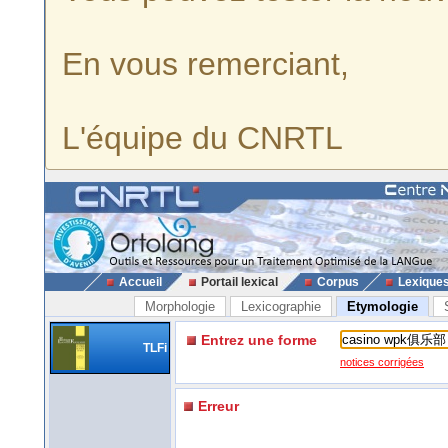
En vous remerciant,
L'équipe du CNRTL
Accueil
Portail lexical
Corpus
Lexique
Morphologie
Lexicographie
Etymologie
Entrez une forme
TLFi
notices corrigées
Erreur