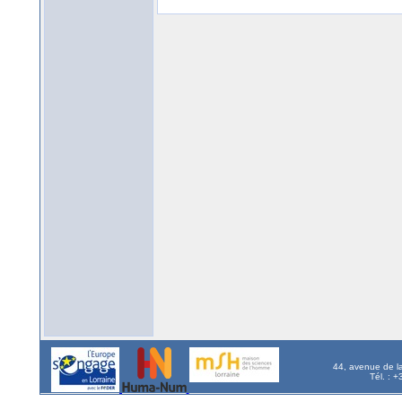
44, avenue de l
Tél. : 