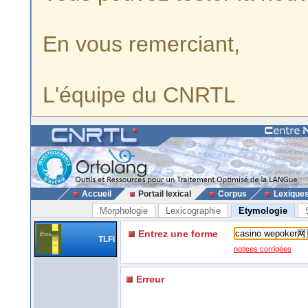
En vous remerciant,
L'équipe du CNRTL
Accueil
Portail lexical
Corpus
Lexique
Morphologie
Lexicographie
Etymologie
Entrez une forme
TLFi
notices corrigées
Erreur