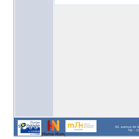
44, avenue de l
Tél. : 