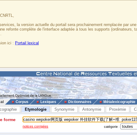
u CNRTL,
services, la version actuelle du portail sera prochainement remplacée par un
 une refonte complète de l'interface adaptée à tous les supports (ordinateurs, t
.
ion ici :
Portail lexical
cal
Corpus
Lexiques
Dictionnaires
Métalexicographie
cographie
Etymologie
Synonymie
Antonymie
Proxémie
C
ne forme
notices corrigées
catégorie :