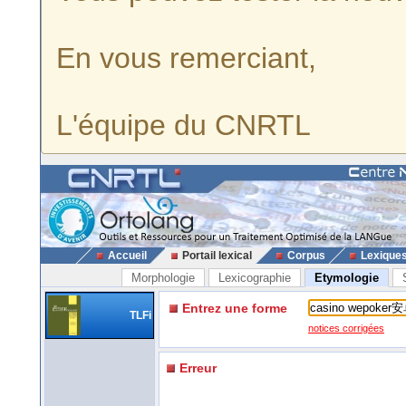
En vous remerciant,
L'équipe du CNRTL
Accueil
Portail lexical
Corpus
Lexique
Morphologie
Lexicographie
Etymologie
Entrez une forme
TLFi
notices corrigées
Erreur