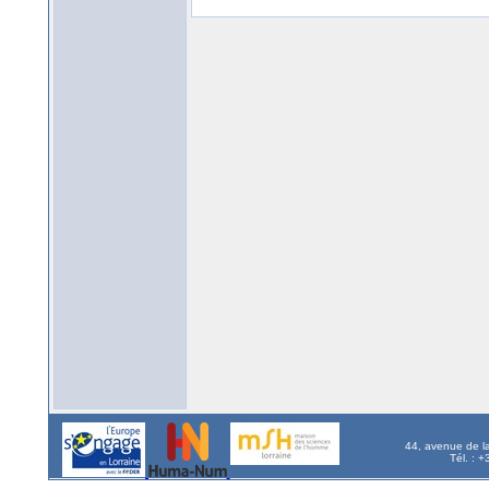
44, avenue de l
Tél. : 